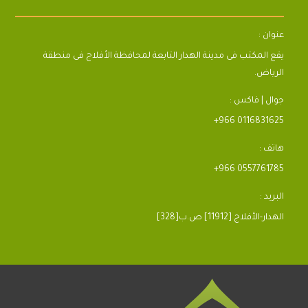
عنوان :
يقع المكتب فى مدينة الهدار التابعة لمحافظة الأفلاج فى منطقة
الرياض.
جوال | فاكس :
+966 0116831625
هاتف :
+966 0557761785
البريد :
[328]الهدار-الأفلاج [11912] ص.ب