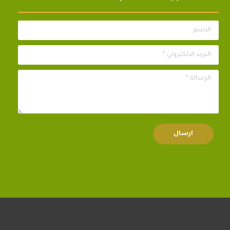
الاسم
البريد الالكتروني *
الرسالة *