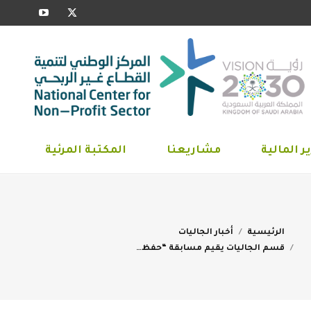
YouTube
X
ارير المالية
مشاريعنا
المكتبة المرئية
page
page
opens
opens
in
in
new
new
window
window
ر المالية
مشاريعنا
المكتبة المرئية
You are here:
الرئيسية
أخبار الجاليات
قسم الجاليات يقيم مسابقة “حفظ…