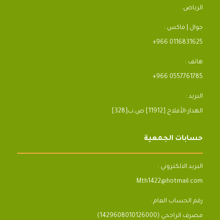
الرياض.
جوال | فاكس :
+966 0116831625
هاتف :
+966 0557761785
البريد :
[328]الهدار-الأفلاج [11912] ص.ب
حسابات الجمعية
البريد الالكتروني :
Mth1422@hotmail.com
رقم الحساب العام :
مصرف الراجحي (1429608010126000)