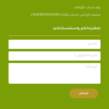
رقم حساب الأوقاف :
مصرف الراجحى حساب الزكاة (142608010300449)
لمقترحاتكم واستفساراتكم:
الاسم
البريد الالكتروني *
الرسالة *