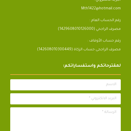
Mth1422@hotmail.com
رقم الحساب العام :
مصرف الراجحي (1429608010126000)
رقم حساب الأوقاف :
مصرف الراجحى حساب الزكاة (142608010300449)
لمقترحاتكم واستفساراتكم:
الاسم
البريد الالكتروني *
الرسالة *