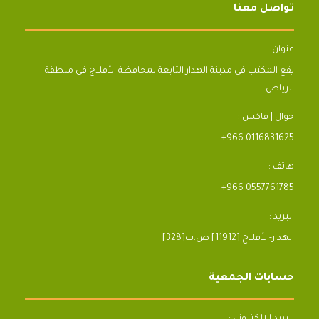
تواصل معنا
عنوان :
يقع المكتب فى مدينة الهدار التابعة لمحافظة الأفلاج فى منطقة
الرياض.
جوال | فاكس :
+966 0116831625
هاتف :
+966 0557761785
البريد :
[328]الهدار-الأفلاج [11912] ص.ب
حسابات الجمعية
البريد الالكتروني :