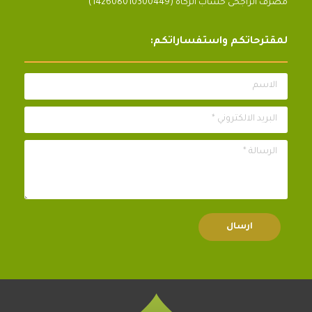
مصرف الراجحى حساب الزكاة (142608010300449)
لمقترحاتكم واستفساراتكم:
الاسم
البريد الالكتروني *
الرسالة *