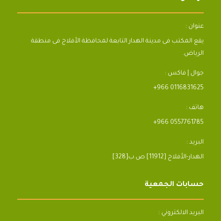
عنوان :
يقع المكتب فى مدينة الهدار التابعة لمحافظة الأفلاج فى منطقة
الرياض.
جوال | فاكس :
+966 0116831625
هاتف :
+966 0557761785
البريد :
[328]الهدار-الأفلاج [11912] ص.ب
حسابات الجمعية
البريد الالكتروني :