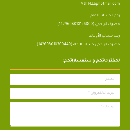
Mth1422@hotmail.com
رقم الحساب العام :
مصرف الراجحي (1429608010126000)
رقم حساب الأوقاف :
مصرف الراجحى حساب الزكاة (142608010300449)
لمقترحاتكم واستفساراتكم:
الاسم
البريد الالكتروني *
الرسالة *