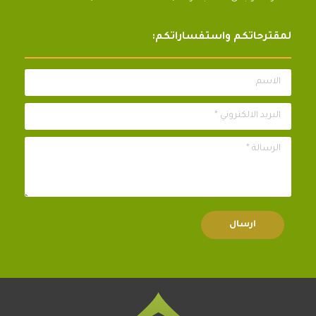
لمقترحاتكم واستفساراتكم:
الاسم
البريد الالكتروني *
الرسالة *