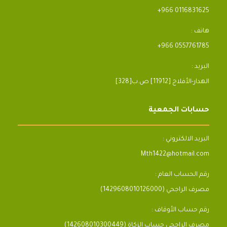
+966 0116831625
هاتف :
+966 0557761785
البريد :
[328]الهدار-الأفلاج [11912] ص.ب
حسابات الجمعية
البريد الالكتروني :
Mth1422@hotmail.com
رقم الحساب العام :
مصرف الراجحي (1429608010126000)
رقم حساب الأوقاف :
مصرف الراجحى حساب الزكاة (142608010300449)