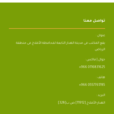
تواصل معنا
عنوان :
يقع المكتب فى مدينة الهدار التابعة لمحافظة الأفلاج فى منطقة
الرياض.
جوال | فاكس :
+966 0116831625
هاتف :
+966 0557761785
البريد :
[328]الهدار-الأفلاج [11912] ص.ب