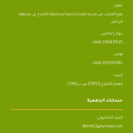
عنوان :
يقع المكتب فى مدينة الهدار التابعة لمحافظة الأفلاج فى منطقة
الرياض.
جوال | فاكس :
+966 0116831625
هاتف :
+966 0557761785
البريد :
[328]الهدار-الأفلاج [11912] ص.ب
حسابات الجمعية
البريد الالكتروني :
Mth1422@hotmail.com