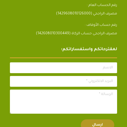
رقم الحساب العام :
مصرف الراجحي (1429608010126000)
رقم حساب الأوقاف :
مصرف الراجحى حساب الزكاة (142608010300449)
لمقترحاتكم واستفساراتكم:
الاسم
البريد الالكتروني *
الرسالة *