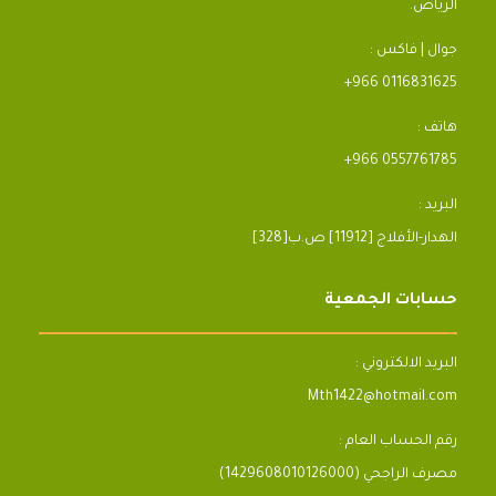
الرياض.
جوال | فاكس :
+966 0116831625
هاتف :
+966 0557761785
البريد :
[328]الهدار-الأفلاج [11912] ص.ب
حسابات الجمعية
البريد الالكتروني :
Mth1422@hotmail.com
رقم الحساب العام :
مصرف الراجحي (1429608010126000)