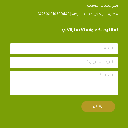
رقم حساب الأوقاف :
مصرف الراجحى حساب الزكاة (142608010300449)
لمقترحاتكم واستفساراتكم:
الاسم
البريد الالكتروني *
الرسالة *