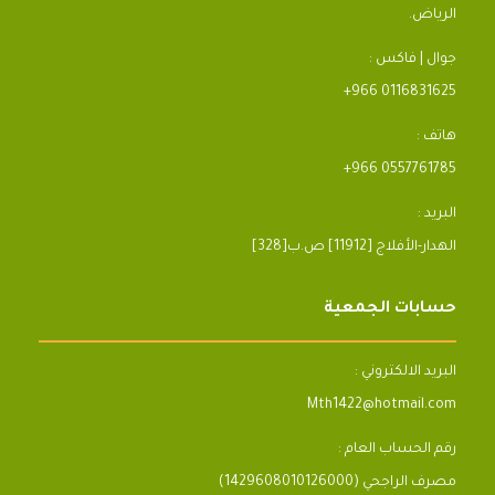
الرياض.
جوال | فاكس :
+966 0116831625
هاتف :
+966 0557761785
البريد :
[328]الهدار-الأفلاج [11912] ص.ب
حسابات الجمعية
البريد الالكتروني :
Mth1422@hotmail.com
رقم الحساب العام :
مصرف الراجحي (1429608010126000)