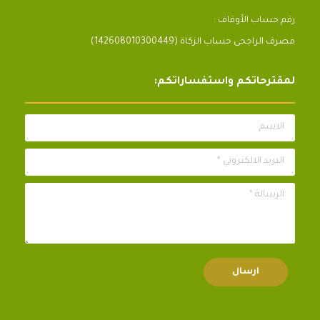
رقم حساب الأوقاف :
مصرف الراجحى حساب الزكاة (142608010300449)
لمقترحاتكم واستفساراتكم:
الاسم
البريد الالكتروني *
الرسالة *