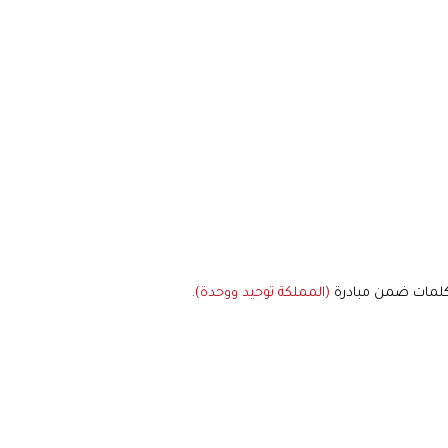
ة كلمات ضمن مبادرة
(المملكة توحيد ووحدة)
.