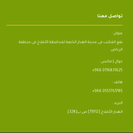
تواصل معنا
عنوان :
يقع المكتب فى مدينة الهدار التابعة لمحافظة الأفلاج فى منطقة
الرياض.
جوال | فاكس :
+966 0116831625
هاتف :
+966 0557761785
البريد :
[328]الهدار-الأفلاج [11912] ص.ب