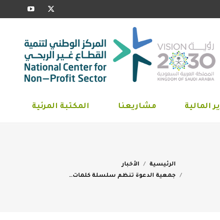
YouTube
X
ارير المالية
مشاريعنا
المكتبة المرئية
page
page
opens
opens
in
in
new
new
window
window
ر المالية
مشاريعنا
المكتبة المرئية
You are here:
الرئيسية
الأخبار
جمعية الدعوة تنظم سلسلة كلمات…