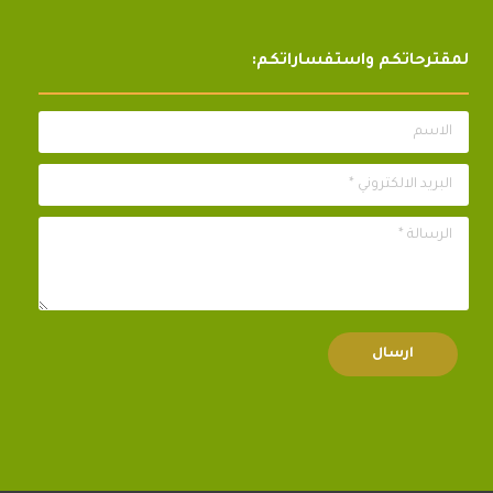
لمقترحاتكم واستفساراتكم:
الاسم
البريد الالكتروني *
الرسالة *