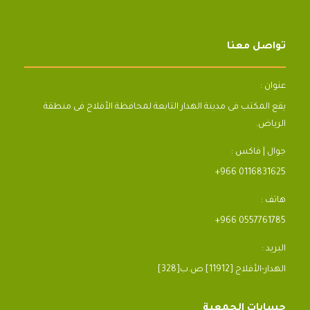
تواصل معنا
عنوان :
يقع المكتب فى مدينة الهدار التابعة لمحافظة الأفلاج فى منطقة
الرياض.
جوال | فاكس :
+966 0116831625
هاتف :
+966 0557761785
البريد :
[328]الهدار-الأفلاج [11912] ص.ب
حسابات الجمعية