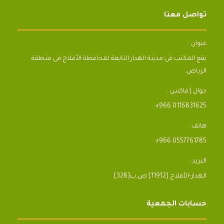
تواصل معنا
عنوان :
يقع المكتب فى مدينة الهدار التابعة لمحافظة الأفلاج فى منطقة
الرياض.
جوال | فاكس :
+966 0116831625
هاتف :
+966 0557761785
البريد :
[328]الهدار-الأفلاج [11912] ص.ب
حسابات الجمعية