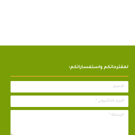
لمقترحاتكم واستفساراتكم:
الاسم
البريد الالكتروني *
الرسالة *