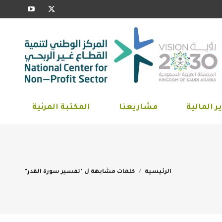
YouTube
X
ارير المالية
مشاريعنا
المكتبة المرئية
page
page
opens
opens
in
in
new
new
window
window
ر المالية
مشاريعنا
المكتبة المرئية
You are here:
الرئيسية
كلمات مشابهة ل "تفسير سورة القدر"