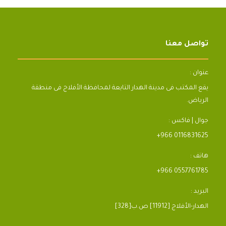
تواصل معنا
عنوان :
يقع المكتب فى مدينة الهدار التابعة لمحافظة الأفلاج فى منطقة
الرياض.
جوال | فاكس :
+966 0116831625
هاتف :
+966 0557761785
البريد :
[328]الهدار-الأفلاج [11912] ص.ب