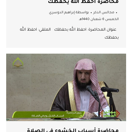
محاضرة احفظ الله يحفظك
مجالس الذكر
بواسطة
إبراهيم الدوسري
الخميس 6 شعبان 1440هـ
عنوان المحاضرة: احفظ الله يحفظك الملقي: احفظ الله
يحفظك
محاضرة أسباب الخشوع في الصلاة