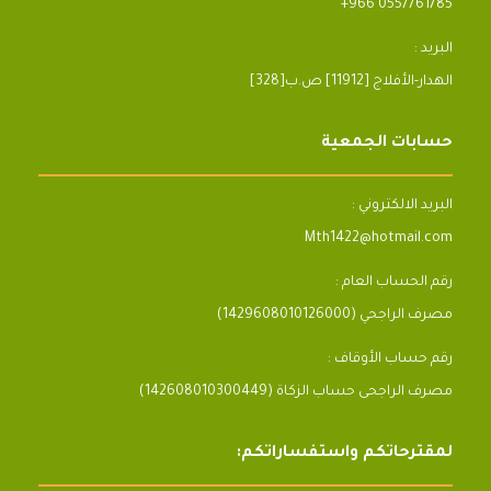
+966 0557761785
البريد :
[328]الهدار-الأفلاج [11912] ص.ب
حسابات الجمعية
البريد الالكتروني :
Mth1422@hotmail.com
رقم الحساب العام :
مصرف الراجحي (1429608010126000)
رقم حساب الأوقاف :
مصرف الراجحى حساب الزكاة (142608010300449)
لمقترحاتكم واستفساراتكم: