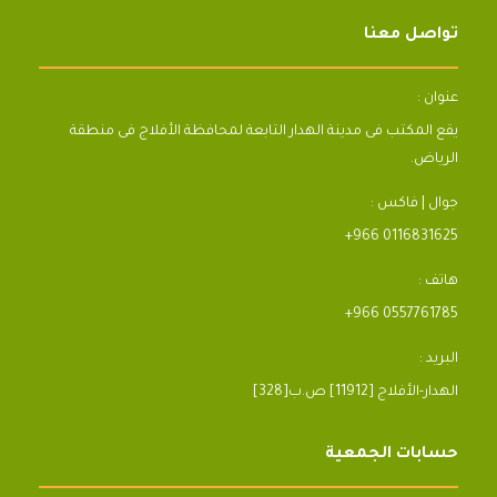
تواصل معنا
عنوان :
يقع المكتب فى مدينة الهدار التابعة لمحافظة الأفلاج فى منطقة
الرياض.
جوال | فاكس :
+966 0116831625
هاتف :
+966 0557761785
البريد :
[328]الهدار-الأفلاج [11912] ص.ب
حسابات الجمعية