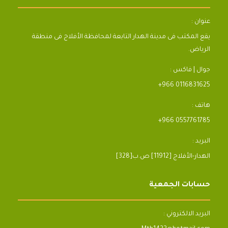
عنوان :
يقع المكتب فى مدينة الهدار التابعة لمحافظة الأفلاج فى منطقة
الرياض.
جوال | فاكس :
+966 0116831625
هاتف :
+966 0557761785
البريد :
[328]الهدار-الأفلاج [11912] ص.ب
حسابات الجمعية
البريد الالكتروني :