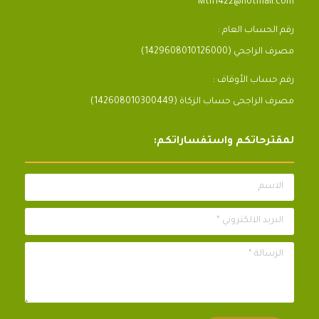
Mth1422@hotmail.com
رقم الحساب العام :
مصرف الراجحي (1429608010126000)
رقم حساب الأوقاف :
مصرف الراجحى حساب الزكاة (142608010300449)
لمقترحاتكم واستفساراتكم:
الاسم
البريد الالكتروني *
الرسالة *