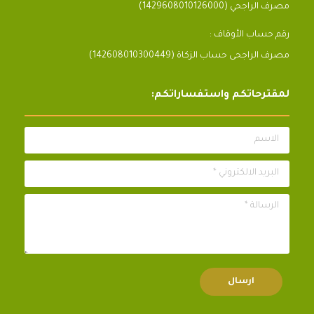
مصرف الراجحي (1429608010126000)
رقم حساب الأوقاف :
مصرف الراجحى حساب الزكاة (142608010300449)
لمقترحاتكم واستفساراتكم:
الاسم
البريد الالكتروني *
الرسالة *