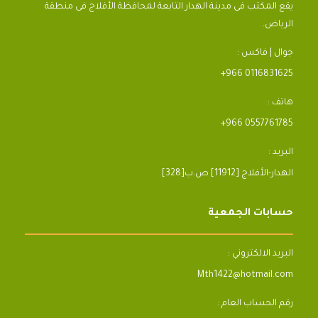
يقع المكتب فى مدينة الهدار التابعة لمحافظة الأفلاج فى منطقة
الرياض.
جوال | فاكس :
+966 0116831625
هاتف :
+966 0557761785
البريد :
[328]الهدار-الأفلاج [11912] ص.ب
حسابات الجمعية
البريد الالكتروني :
Mth1422@hotmail.com
رقم الحساب العام :