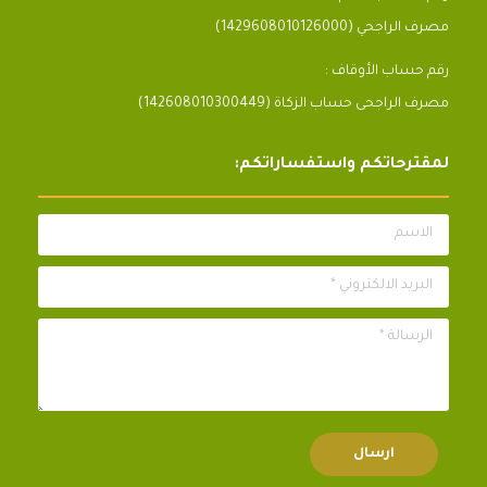
مصرف الراجحي (1429608010126000)
رقم حساب الأوقاف :
مصرف الراجحى حساب الزكاة (142608010300449)
لمقترحاتكم واستفساراتكم:
الاسم
البريد الالكتروني *
الرسالة *