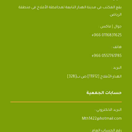
يقع المكتب فى مدينة الهدار التابعة لمحافظة الأفلاج فى منطقة
الرياض.
جوال | فاكس :
+966 0116831625
هاتف :
+966 0557761785
البريد :
[328]الهدار-الأفلاج [11912] ص.ب
حسابات الجمعية
البريد الالكتروني :
Mth1422@hotmail.com
رقم الحساب العام :