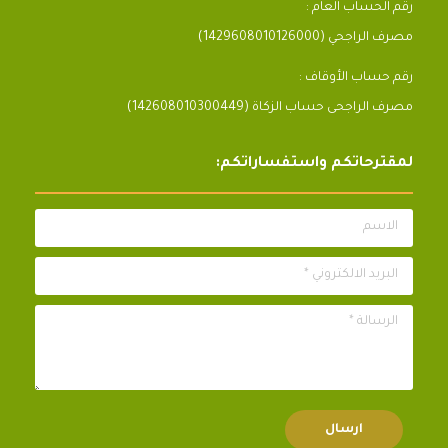
رقم الحساب العام :
مصرف الراجحي (1429608010126000)
رقم حساب الأوقاف :
مصرف الراجحى حساب الزكاة (142608010300449)
لمقترحاتكم واستفساراتكم:
الاسم
البريد الالكتروني *
الرسالة *