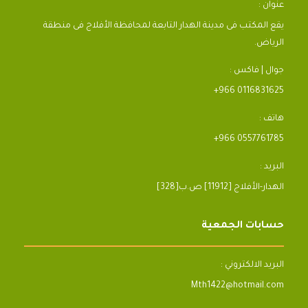
عنوان :
يقع المكتب فى مدينة الهدار التابعة لمحافظة الأفلاج فى منطقة
الرياض.
جوال | فاكس :
+966 0116831625
هاتف :
+966 0557761785
البريد :
[328]الهدار-الأفلاج [11912] ص.ب
حسابات الجمعية
البريد الالكتروني :
Mth1422@hotmail.com