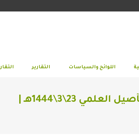
الجمعية
اللوائح والسياسات
التقارير
التق
ة
اللوائح والسياسات
التقارير
التقاري
انطلاق مشروع اكاديمية التأصيل العلمي 23\3\1444هـ |