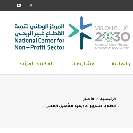
YouTube
X
ارير المالية
مشاريعنا
المكتبة المرئية
page
page
opens
opens
in
in
new
new
window
window
ر المالية
مشاريعنا
المكتبة المرئية
You are here:
الرئيسية
الأخبار
انطلاق مشروع اكاديمية التأصيل العلمي…