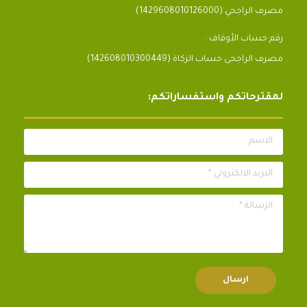
مصرف الراجحي (1429608010126000)
رقم حساب الأوقاف :
مصرف الراجحى حساب الزكاة (142608010300449)
لمقترحاتكم واستفساراتكم:
الاسم
البريد الالكتروني *
الرسالة *