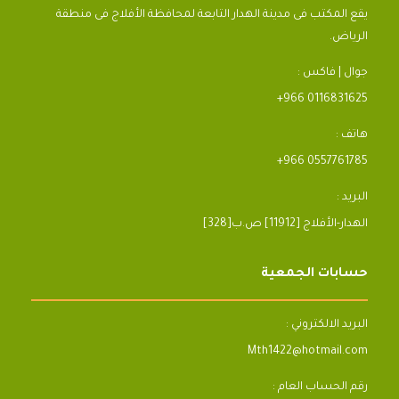
يقع المكتب فى مدينة الهدار التابعة لمحافظة الأفلاج فى منطقة
الرياض.
جوال | فاكس :
+966 0116831625
هاتف :
+966 0557761785
البريد :
[328]الهدار-الأفلاج [11912] ص.ب
حسابات الجمعية
البريد الالكتروني :
Mth1422@hotmail.com
رقم الحساب العام :