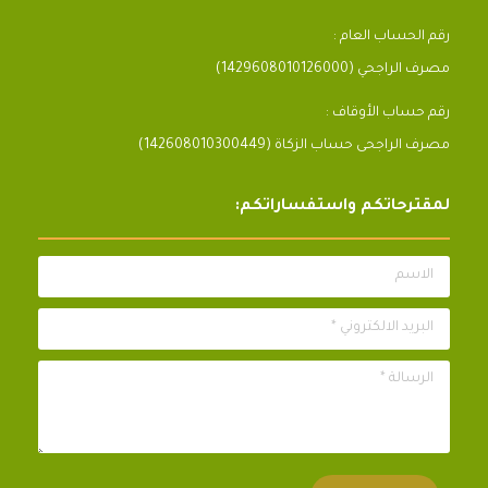
رقم الحساب العام :
مصرف الراجحي (1429608010126000)
رقم حساب الأوقاف :
مصرف الراجحى حساب الزكاة (142608010300449)
لمقترحاتكم واستفساراتكم:
الاسم
البريد الالكتروني *
الرسالة *