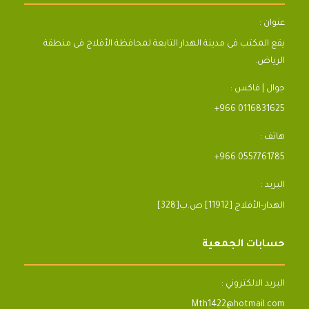
عنوان :
يقع المكتب فى مدينة الهدار التابعة لمحافظة الأفلاج فى منطقة
الرياض.
جوال | فاكس :
+966 0116831625
هاتف :
+966 0557761785
البريد :
[328]الهدار-الأفلاج [11912] ص.ب
حسابات الجمعية
البريد الالكتروني :
Mth1422@hotmail.com