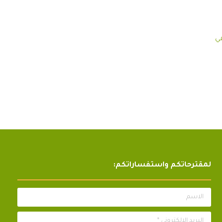
في
لمقترحاتكم واستفساراتكم:
الاسم
البريد الالكتروني *