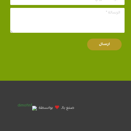
الرسالة *
صنع بالـ
بواسطة