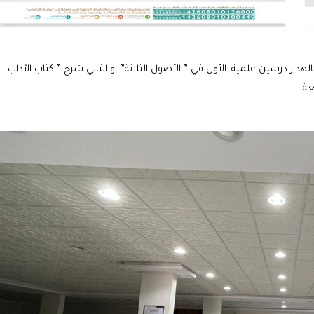
هدار درسين علمية. الأول في ” الأصول الثلاثة” و الثاني شرح ” كتاب الآداب
عة