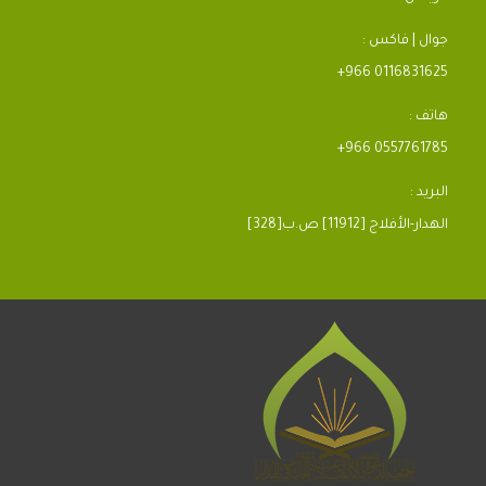
جوال | فاكس :
+966 0116831625
هاتف :
+966 0557761785
البريد :
[328]الهدار-الأفلاج [11912] ص.ب