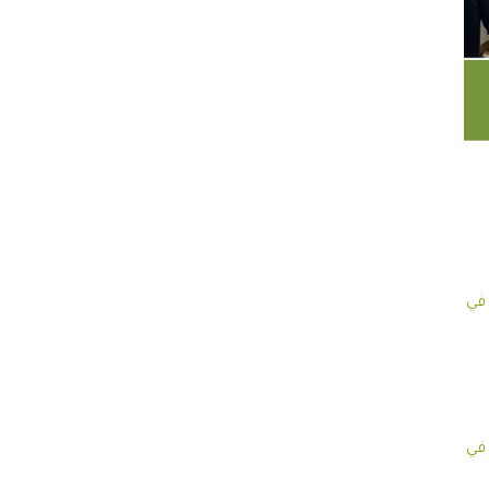
 في
 في