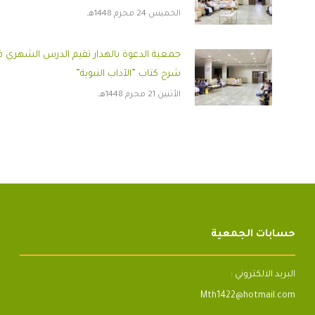
الخميس 24 محرم 1448هـ
جمعية الدعوة بالهدار تقيم الدرس الشهري 
شرح كتاب ”الآداب النبوية”
الأثنين 21 محرم 1448هـ
حسابات الجمعية
البريد الالكتروني :
Mth1422@hotmail.com