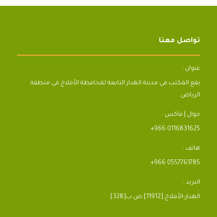
تواصل معنا
عنوان :
يقع المكتب فى مدينة الهدار التابعة لمحافظة الأفلاج فى منطقة
الرياض.
جوال | فاكس :
+966 0116831625
هاتف :
+966 0557761785
البريد :
[328]الهدار-الأفلاج [11912] ص.ب