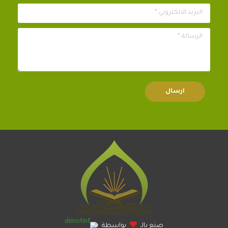
البريد الالكتروني *
الرسالة *
صنع بالـ
بواسطة