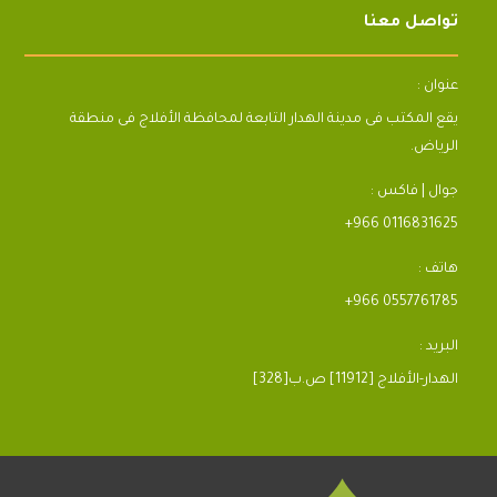
تواصل معنا
عنوان :
يقع المكتب فى مدينة الهدار التابعة لمحافظة الأفلاج فى منطقة
الرياض.
جوال | فاكس :
+966 0116831625
هاتف :
+966 0557761785
البريد :
[328]الهدار-الأفلاج [11912] ص.ب