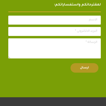
لمقترحاتكم واستفساراتكم:
الاسم
البريد الالكتروني *
الرسالة *