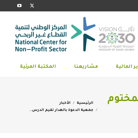
YouTube
X
ارير المالية
مشاريعنا
المكتبة المرئية
page
page
opens
opens
in
in
new
new
window
window
ر المالية
مشاريعنا
المكتبة المرئية
لمختوم
You are here:
الرئيسية
الأخبار
جمعية الدعوة بالهدار تقيم الدرس…