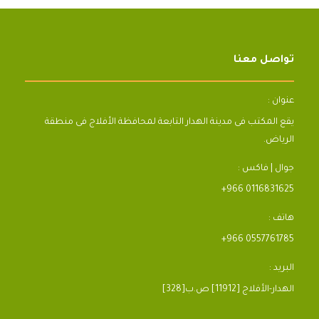
تواصل معنا
عنوان :
يقع المكتب فى مدينة الهدار التابعة لمحافظة الأفلاج فى منطقة
الرياض.
جوال | فاكس :
+966 0116831625
هاتف :
+966 0557761785
البريد :
[328]الهدار-الأفلاج [11912] ص.ب