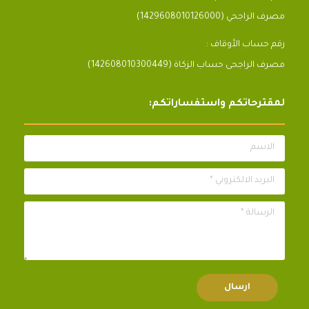
مصرف الراجحي (1429608010126000)
رقم حساب الأوقاف :
مصرف الراجحى حساب الزكاة (142608010300449)
لمقترحاتكم واستفساراتكم:
الاسم
البريد الالكتروني *
الرسالة *