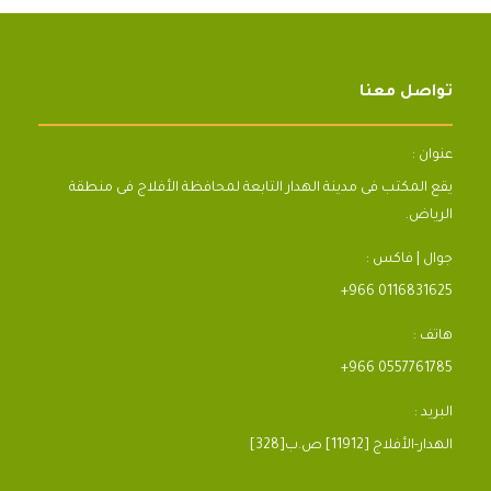
تواصل معنا
عنوان :
يقع المكتب فى مدينة الهدار التابعة لمحافظة الأفلاج فى منطقة
الرياض.
جوال | فاكس :
+966 0116831625
هاتف :
+966 0557761785
البريد :
[328]الهدار-الأفلاج [11912] ص.ب