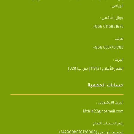
الرياض.
جوال | فاكس :
+966 0116831625
هاتف :
+966 0557761785
البريد :
[328]الهدار-الأفلاج [11912] ص.ب
حسابات الجمعية
البريد الالكتروني :
Mth1422@hotmail.com
رقم الحساب العام :
مصرف الراجحي (1429608010126000)