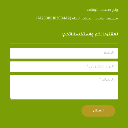
رقم حساب الأوقاف :
مصرف الراجحى حساب الزكاة (142608010300449)
لمقترحاتكم واستفساراتكم:
الاسم
البريد الالكتروني *
الرسالة *