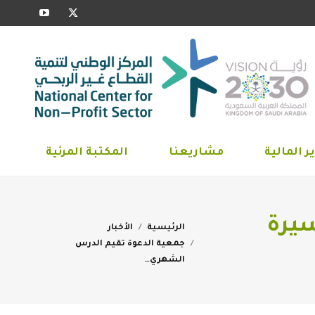
YouTube
X
ارير المالية
مشاريعنا
المكتبة المرئية
page
page
opens
opens
in
in
new
new
window
window
ر المالية
مشاريعنا
المكتبة المرئية
سيرة
You are here:
الرئيسية
الأخبار
جمعية الدعوة تقيم الدرس
الشهري…