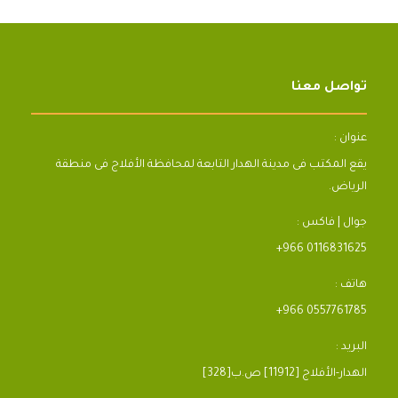
تواصل معنا
عنوان :
يقع المكتب فى مدينة الهدار التابعة لمحافظة الأفلاج فى منطقة
الرياض.
جوال | فاكس :
+966 0116831625
هاتف :
+966 0557761785
البريد :
[328]الهدار-الأفلاج [11912] ص.ب