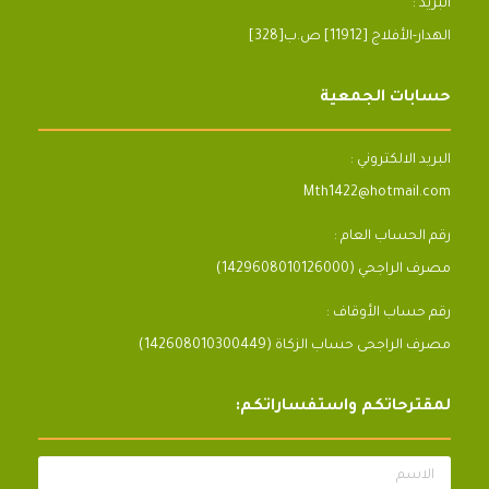
البريد :
[328]الهدار-الأفلاج [11912] ص.ب
حسابات الجمعية
البريد الالكتروني :
Mth1422@hotmail.com
رقم الحساب العام :
مصرف الراجحي (1429608010126000)
رقم حساب الأوقاف :
مصرف الراجحى حساب الزكاة (142608010300449)
لمقترحاتكم واستفساراتكم:
الاسم