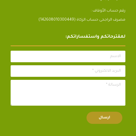
رقم حساب الأوقاف :
مصرف الراجحى حساب الزكاة (142608010300449)
لمقترحاتكم واستفساراتكم:
الاسم
البريد الالكتروني *
الرسالة *