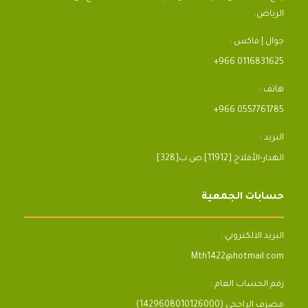
الرياض.
جوال | فاكس :
+966 0116831625
هاتف :
+966 0557761785
البريد :
[328]الهدار-الأفلاج [11912] ص.ب
حسابات الجمعية
البريد الالكتروني :
Mth1422@hotmail.com
رقم الحساب العام :
مصرف الراجحي (1429608010126000)