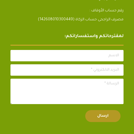
رقم حساب الأوقاف :
مصرف الراجحى حساب الزكاة (142608010300449)
لمقترحاتكم واستفساراتكم:
الاسم
البريد الالكتروني *
الرسالة *