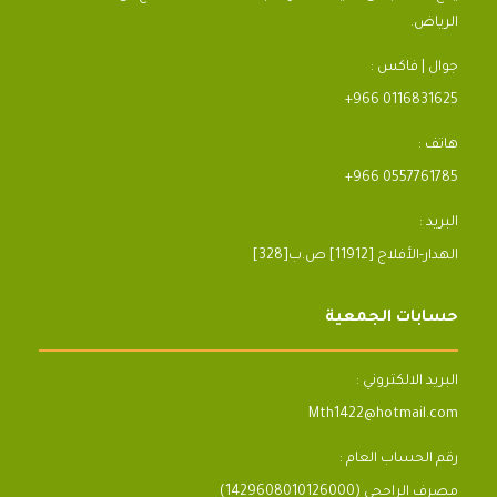
الرياض.
جوال | فاكس :
+966 0116831625
هاتف :
+966 0557761785
البريد :
[328]الهدار-الأفلاج [11912] ص.ب
حسابات الجمعية
البريد الالكتروني :
Mth1422@hotmail.com
رقم الحساب العام :
مصرف الراجحي (1429608010126000)