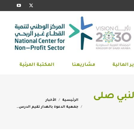
YouTube
X
ارير المالية
مشاريعنا
المكتبة المرئية
page
page
opens
opens
in
in
new
new
window
window
ر المالية
مشاريعنا
المكتبة المرئية
لنبي صلى
You are here:
الرئيسية
الأخبار
جمعية الدعوة بالهدار تقيم الدرس…