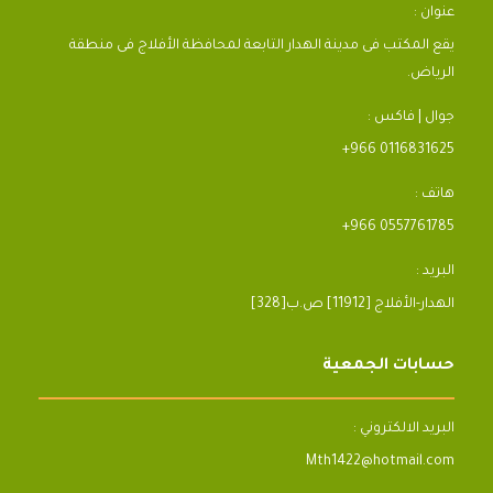
عنوان :
يقع المكتب فى مدينة الهدار التابعة لمحافظة الأفلاج فى منطقة
الرياض.
جوال | فاكس :
+966 0116831625
هاتف :
+966 0557761785
البريد :
[328]الهدار-الأفلاج [11912] ص.ب
حسابات الجمعية
البريد الالكتروني :
Mth1422@hotmail.com