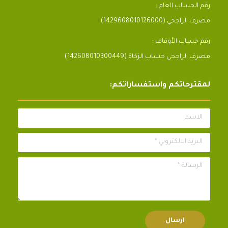
رقم الحساب العام :
مصرف الراجحي (1429608010126000)
رقم حساب الأوقاف :
مصرف الراجحى حساب الزكاة (142608010300449)
لمقترحاتكم واستفساراتكم:
الاسم
البريد الالكتروني *
الرسالة *