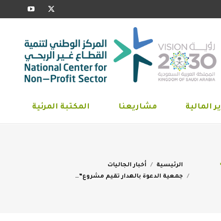
YouTube
X
ارير المالية
مشاريعنا
المكتبة المرئية
page
page
opens
opens
in
in
new
new
window
window
ر المالية
مشاريعنا
المكتبة المرئية
You are here:
الرئيسية
أخبار الجاليات
جمعية الدعوة بالهدار تقيم مشروع”…