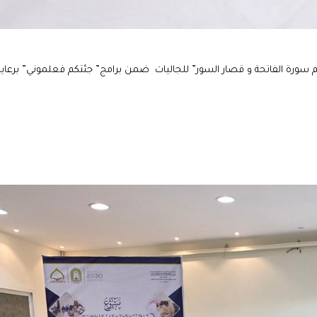
يم سورة الفاتحة و قصار السور” للجاليات ضمن برامج” جئتكم فعلموني” برعاية