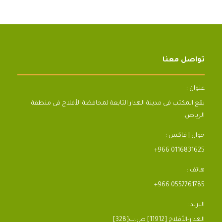
تواصل معنا
عنوان :
يقع المكتب فى مدينة الهدار التابعة لمحافظة الأفلاج فى منطقة
الرياض.
جوال | فاكس :
+966 0116831625
هاتف :
+966 0557761785
البريد :
[328]الهدار-الأفلاج [11912] ص.ب