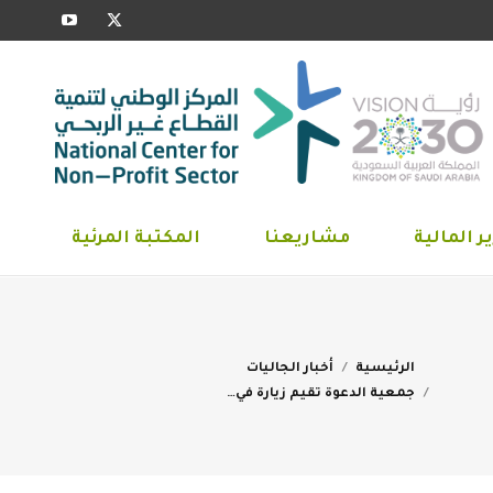
YouTube
X
ارير المالية
مشاريعنا
المكتبة المرئية
page
page
opens
opens
in
in
new
new
window
window
ر المالية
مشاريعنا
المكتبة المرئية
You are here:
الرئيسية
أخبار الجاليات
جمعية الدعوة تقيم زيارة في…