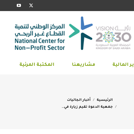
YouTube
X
ارير المالية
مشاريعنا
المكتبة المرئية
page
page
opens
opens
in
in
new
new
window
window
ر المالية
مشاريعنا
المكتبة المرئية
You are here:
الرئيسية
أخبار الجاليات
جمعية الدعوة تقيم زيارة في…