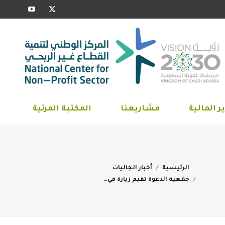
YouTube
X
ارير المالية
مشاريعنا
المكتبة المرئية
page
page
opens
opens
in
in
new
new
window
window
ر المالية
مشاريعنا
المكتبة المرئية
You are here:
الرئيسية
أخبار الجاليات
جمعية الدعوة تقيم زيارة في…