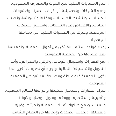
فتح الحسابات البنكية لدى البنوك والمصارف السعودية،
ودفع الشيكات وتحصيلها، أو أذونات الصرف وكشوفات
الحسابات، وتنشيط الحسابات، وقفلها وتسويتها، وتحديث
البيانات، والاعتراض على الشيكات، واستلام الشيكات
المرتجعة، وغيرها من العمليات البنكية التي تحتاجها
الجمعية.
‌إعداد قواعد استثمار الفائض من أموال الجمعية، وتفعيلها
بعد اعتمادها من الجمعية العمومية.
بيع العقارات واستبدال الأوقاف، والرهن، والاقتراض، وأخذ
التمويل والتسهيلات المالية، وإجراء أي تصرفات أخرى مما
يكون للجمعية فيه غبطة ومصلحة بعد تفويض الجمعية
العمومية.
شراء العقارات وتسجيل ملكيتها وإفراغها لصالح الجمعية،
وتأجيرها واستئجارها ووقفها وقبول الوصايا والأوقاف
والهبات، ودمج صكوك أملاك الجمعية وتجزئتها وفرزها
وتعديلها، وتحديث الصكوك وإدخالها في النظام الشامل،