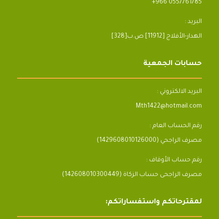
+966 0557761785
البريد :
[328]الهدار-الأفلاج [11912] ص.ب
حسابات الجمعية
البريد الالكتروني :
Mth1422@hotmail.com
رقم الحساب العام :
مصرف الراجحي (1429608010126000)
رقم حساب الأوقاف :
مصرف الراجحى حساب الزكاة (142608010300449)
لمقترحاتكم واستفساراتكم: