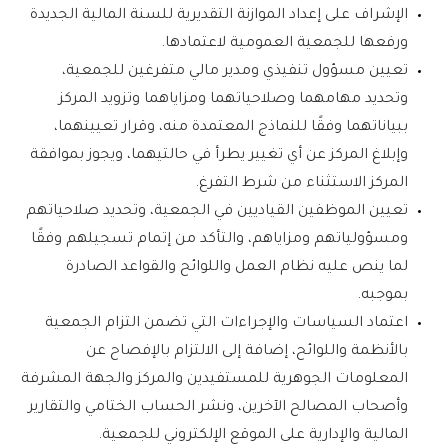
‌الإشراف على إعداد الموازنة التقديرية للسنة المالية الجديدة
ورفعها للجمعية العمومية لاعتمادها.
تعيين مسؤول تنفيذي ومدير مالي متفرغين للجمعية،
وتحديد مهامهما وصلاحياتهما ومزاياهما وتزويد المركز
ببياناتهما وفقًا للنماذج المعتمدة منه، وقرار تعيينهما،
وإبلاغ المركز عن أي تغيير يطرأ في حالتيهما، ويجوز بموافقة
المركز الاستثناء من شرط التفرغ.
تعيين الموظفين القياديين في الجمعية، وتحديد صلاحياتهم
ومسؤولياتهم ومزاياهم، والتأكد من إتمام تسجيلهم وفقًا
لما ينص عليه نظام العمل واللوائح والقواعد الصادرة
بموجبه.
اعتماد السياسات والإجراءات التي تضمن التزام الجمعية
بالأنظمة واللوائح، إضافة إلى الالتزام بالإفصاح عن
المعلومات الجوهرية للمستفيدين والمركز والجهة المشرفة
وأصحاب المصالح الآخرين، ونشر الحساب الختامي والتقارير
المالية والإدارية على الموقع الإلكتروني للجمعية.