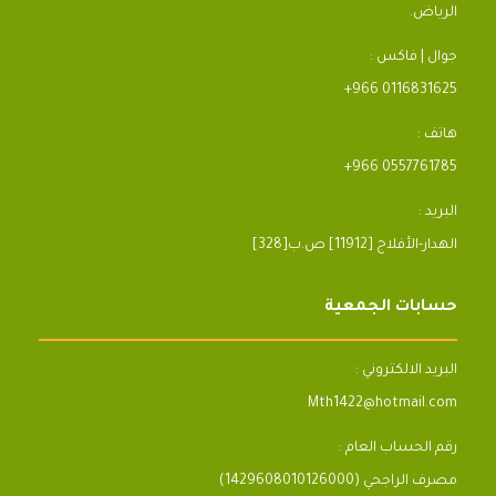
الرياض.
جوال | فاكس :
+966 0116831625
هاتف :
+966 0557761785
البريد :
[328]الهدار-الأفلاج [11912] ص.ب
حسابات الجمعية
البريد الالكتروني :
Mth1422@hotmail.com
رقم الحساب العام :
مصرف الراجحي (1429608010126000)