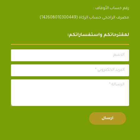
رقم حساب الأوقاف :
مصرف الراجحى حساب الزكاة (142608010300449)
لمقترحاتكم واستفساراتكم:
الاسم
البريد الالكتروني *
الرسالة *