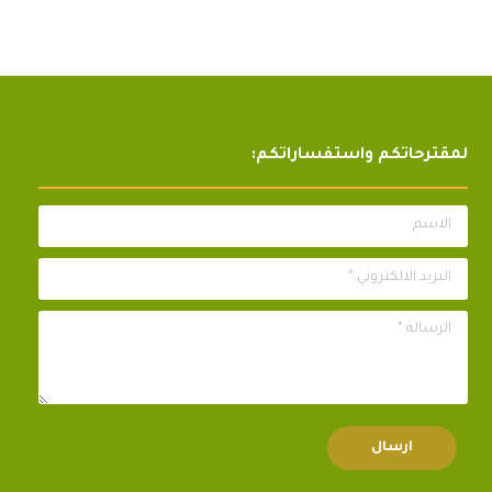
لمقترحاتكم واستفساراتكم:
الاسم
البريد الالكتروني *
الرسالة *