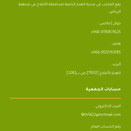
يقع المكتب فى مدينة الهدار التابعة لمحافظة الأفلاج فى منطقة
الرياض.
جوال | فاكس :
+966 0116831625
هاتف :
+966 0557761785
البريد :
[328]الهدار-الأفلاج [11912] ص.ب
حسابات الجمعية
البريد الالكتروني :
Mth1422@hotmail.com
رقم الحساب العام :