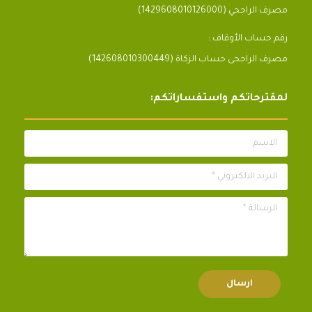
مصرف الراجحي (1429608010126000)
رقم حساب الأوقاف :
مصرف الراجحى حساب الزكاة (142608010300449)
لمقترحاتكم واستفساراتكم:
الاسم
البريد الالكتروني *
الرسالة *